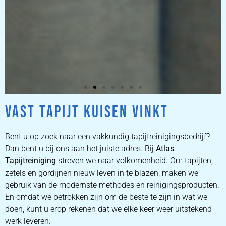
VAST TAPIJT KUISEN VINKT
ZETEL
REINIGEN
Bent u op zoek naar een vakkundig tapijtreinigingsbedrijf?
Dan bent u bij ons aan het juiste adres. Bij
Atlas
Tapijtreiniging
ZETEL REINIGEN DOOR
streven we naar volkomenheid. Om tapijten,
PROFESSIONALS
zetels en gordijnen nieuw leven in te blazen, maken we
gebruik van de modernste methodes en reinigingsproducten.
En omdat we betrokken zijn om de beste te zijn in wat we
PRIJZEN
doen, kunt u erop rekenen dat we elke keer weer uitstekend
werk leveren.