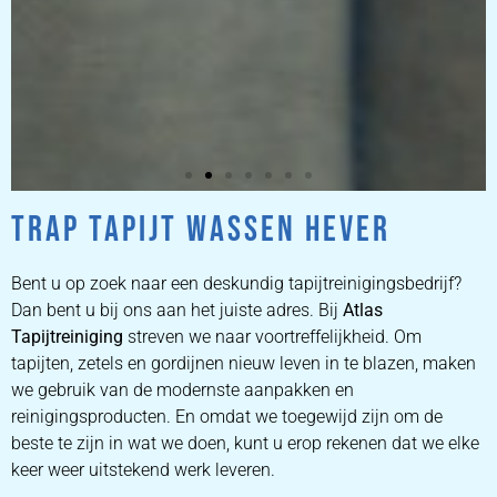
TRAP TAPIJT WASSEN HEVER
ZETEL
REINIGEN
Bent u op zoek naar een deskundig tapijtreinigingsbedrijf?
Dan bent u bij ons aan het juiste adres. Bij
Atlas
Tapijtreiniging
ZETEL REINIGEN DOOR
streven we naar voortreffelijkheid. Om
PROFESSIONALS
tapijten, zetels en gordijnen nieuw leven in te blazen, maken
we gebruik van de modernste aanpakken en
reinigingsproducten. En omdat we toegewijd zijn om de
PRIJZEN
beste te zijn in wat we doen, kunt u erop rekenen dat we elke
keer weer uitstekend werk leveren.