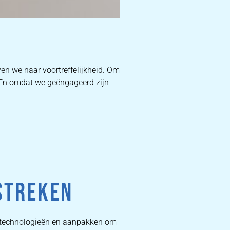
D
en we naar voortreffelijkheid. Om
. En omdat we geëngageerd zijn
W
DEKB
PR
STREKEN
te technologieën en aanpakken om