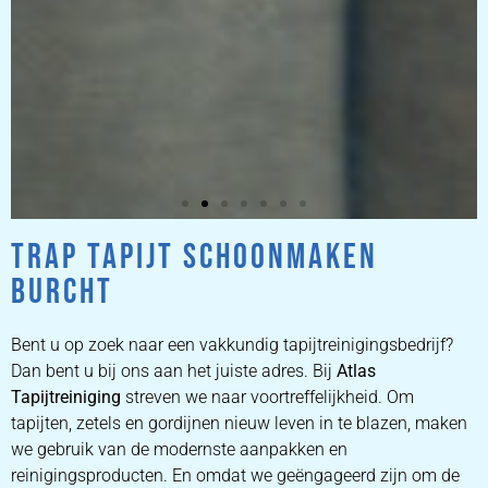
TRAP TAPIJT SCHOONMAKEN
ZETEL
BURCHT
REINIGEN
Bent u op zoek naar een vakkundig tapijtreinigingsbedrijf?
ZETEL REINIGEN DOOR
Dan bent u bij ons aan het juiste adres. Bij
Atlas
PROFESSIONALS
Tapijtreiniging
streven we naar voortreffelijkheid. Om
tapijten, zetels en gordijnen nieuw leven in te blazen, maken
we gebruik van de modernste aanpakken en
PRIJZEN
reinigingsproducten. En omdat we geëngageerd zijn om de