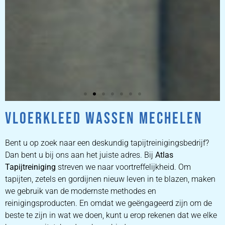
VLOERKLEED WASSEN MECHELEN
ZETEL
REINIGEN
Bent u op zoek naar een deskundig tapijtreinigingsbedrijf?
Dan bent u bij ons aan het juiste adres. Bij
Atlas
Tapijtreiniging
ZETEL REINIGEN DOOR
streven we naar voortreffelijkheid. Om
PROFESSIONALS
tapijten, zetels en gordijnen nieuw leven in te blazen, maken
we gebruik van de modernste methodes en
reinigingsproducten. En omdat we geëngageerd zijn om de
PRIJZEN
beste te zijn in wat we doen, kunt u erop rekenen dat we elke